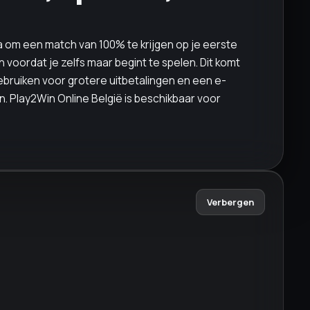
na om een match van 100% te krijgen op je eerste
n voordat je zelfs maar begint te spelen. Dit komt
bruiken voor grotere uitbetalingen en een e-
. Play2Win Online België is beschikbaar voor
Verbergen