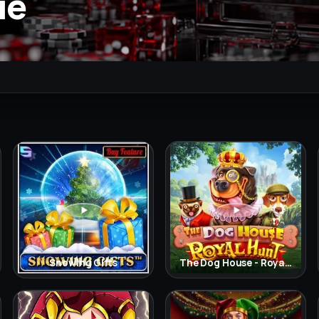
ie
Snowing Gifts
The Dog House - Royal Hunt