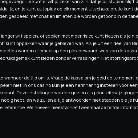
gevoegd. Je kunt er altijd zeker van zijn dat je bij studios blijft 
idelijk, en je kunt autoplay op elk moment uitschakelen. Je kunt d
 worden gespeeld met chat en limieten die worden getoond in de tab
anger wilt spelen, of spellen met meer risico kunt kiezen als je nie
, kunt oppakken waar je gebleven was. Als je uit een deel van Bel
nsacties worden allemaal op één plek bewaard, weg van de kassa. 
 gebruiksgemak kunt kiezen zonder verrassingen. Het stortingsproc
ze wanneer de tijd om is. Vraag de kassa om je geld op te nemen, 
len niet. In ons casino kun je een herinnering instellen voor een
account. Deze instellingen worden gezien als prioriteitswijziginge
nodig hebt, en we zullen altijd antwoorden met stappen die je k
ie referentie. We hoeven meestal niet tweemaal dezelfde informati