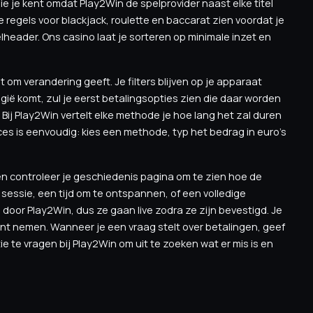
die je kent omdat Play2Win de spelprovider naast elke titel
e regels voor blackjack, roulette en baccarat zien voordat je
elheader. Ons casino laat je sorteren op minimale inzet en
t om verandering geeft. Je filters blijven op je apparaat
gië komt, zul je eerst betalingsopties zien die daar worden
Bij Play2Win vertelt elke methode je hoe lang het zal duren
es is eenvoudig: kies een methode, typ het bedrag in euro's
en controleer je geschiedenis pagina om te zien hoe de
 sessie, een tijd om te ontspannen, of een volledige
n door Play2Win, dus ze gaan live zodra ze zijn bevestigd. Je
unt nemen. Wanneer je een vraag stelt over betalingen, geef
e te vragen bij Play2Win om uit te zoeken wat er mis is en