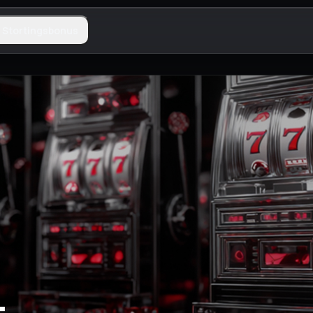
 Stortingsbonus