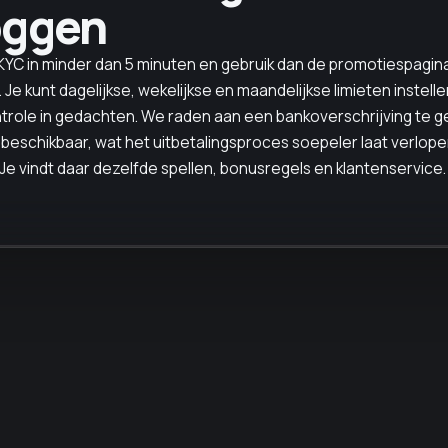
oggen
i KYC in minder dan 5 minuten en gebruik dan de promotiespagi
Je kunt dagelijkse, wekelijkse en maandelijkse limieten instelle
role in gedachten. We raden aan een bankoverschrijving te ge
eschikbaar, wat het uitbetalingsproces soepeler laat verlopen
 Je vindt daar dezelfde spellen, bonusregels en klantenservice.