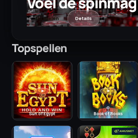
Voel de spinmag
Nu spelen
Details
Topspellen
Sun of Egypt
Book of Books