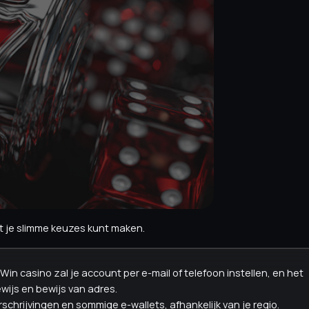
at je slimme keuzes kunt maken.
in casino zal je account per e-mail of telefoon instellen, en het
ewijs en bewijs van adres.
chrijvingen en sommige e-wallets, afhankelijk van je regio.