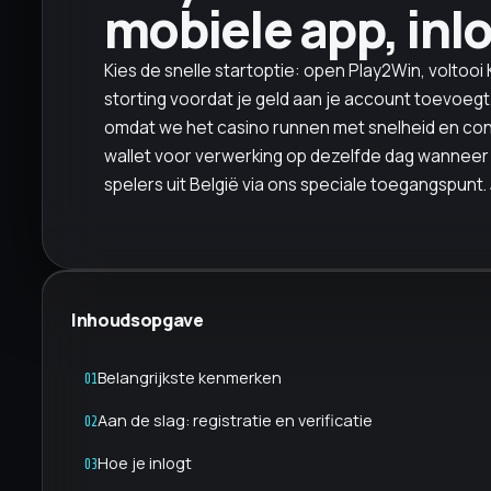
mobiele app, inl
Kies de snelle startoptie: open Play2Win, voltoo
storting voordat je geld aan je account toevoegt. 
omdat we het casino runnen met snelheid en cont
wallet voor verwerking op dezelfde dag wanneer b
spelers uit België via ons speciale toegangspunt.
Inhoudsopgave
Belangrijkste kenmerken
01
Aan de slag: registratie en verificatie
02
Hoe je inlogt
03