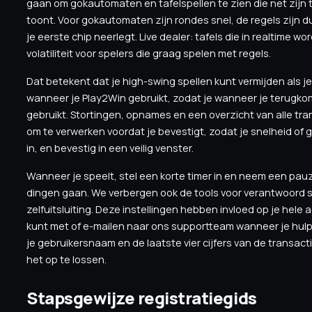
gaan om gokautomaten en tafelspellen te zien die net zijn toe
toont. Voor gokautomaten zijn rondes snel, de regels zijn du
je eerste chip neerlegt. Live dealer: tafels die in realtime
volatiliteit voor spelers die graag spelen met regels.
Dat betekent dat je high-swing spellen kunt vermijden als je l
wanneer je Play2Win gebruikt, zodat je wanneer je terugkomt
gebruikt. Stortingen, opnames en een overzicht van alle tra
om te verwerken voordat je bevestigt, zodat je snelheid of
in, en bevestig in een veilig venster.
Wanneer je speelt, stel een korte timer in en neem een pau
dingen gaan. We verbergen ook de tools voor verantwoord spe
zelfuitsluiting. Deze instellingen hebben invloed op je hele 
kunt met of e-mailen naar ons supportteam wanneer je hulp 
je gebruikersnaam en de laatste vier cijfers van de transact
het op te lossen.
Stapsgewijze registratiegids